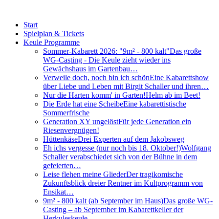
Start
Spielplan & Tickets
Keule Programme
Sommer-Kabarett 2026: "9m² - 800 kalt"
Das große
WG-Casting - Die Keule zieht wieder ins
Gewächshaus im Gartenbau…
Verweile doch, noch bin ich schön
Eine Kabarettshow
über Liebe und Leben mit Birgit Schaller und ihren…
Nur die Harten komm' in Garten!
Helm ab im Beet!
Die Erde hat eine Scheibe
Eine kabarettistische
Sommerfrische
Generation XY ungelöst
Für jede Generation ein
Riesenvergnügen!
Hüttenkäse
Drei Experten auf dem Jakobsweg
Eh ichs vergesse (nur noch bis 18. Oktober!)
Wolfgang
Schaller verabschiedet sich von der Bühne in dem
gefeierten…
Leise flehen meine Glieder
Der tragikomische
Zukunftsblick dreier Rentner im Kultprogramm von
Ensikat…
9m² - 800 kalt (ab September im Haus)
Das große WG-
Casting – ab September im Kabarettkeller der
Herkuleskeule