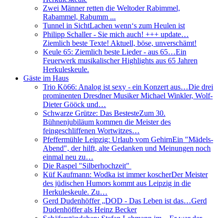
Zwei Männer retten die Welt
oder Rabimmel,
Rabammel, Rabumm ...
Tunnel in Sicht
Lachen wenn‘s zum Heulen ist
Philipp Schaller - Sie mich auch! +++ update…
Ziemlich beste Texte! Aktuell, böse, unverschämt!
Keule 65: Ziemlich beste Lieder - aus 65…
Ein
Feuerwerk musikalischer Highlights aus 65 Jahren
Herkuleskeule.
Gäste im Haus
Trio Kö66: Analog ist sexy - ein Konzert aus…
Die drei
prominenten Dresdner Musiker Michael Winkler, Wolf-
Dieter Gööck und…
Schwarze Grütze: Das Besteste
Zum 30.
Bühnenjubiläum kommen die Meister des
feingeschliffenen Wortwitzes…
Pfeffermühle Leipzig: Urlaub vom Gehirn
Ein "Mädels-
Abend", der hilft, alte Gedanken und Meinungen noch
einmal neu zu…
Die Raspel "Silberhochzeit"
Küf Kaufmann: Wodka ist immer koscher
Der Meister
des jüdischen Humors kommt aus Leipzig in die
Herkuleskeule. Zu…
Gerd Dudenhöffer „DOD - Das Leben ist das…
Gerd
Dudenhöffer als Heinz Becker